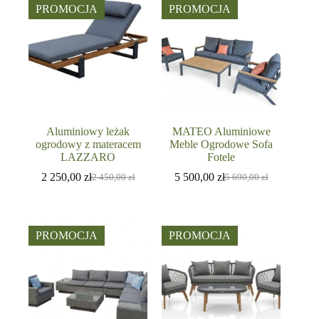
PROMOCJA
PROMOCJA
Aluminiowy leżak
MATEO Aluminiowe
ogrodowy z materacem
Meble Ogrodowe Sofa
LAZZARO
Fotele
2 250,00
zł
5 500,00
zł
2 450,00
zł
5 690,00
zł
Pierwotna
Aktualna
Pierwotna
Aktualna
cena
cena
cena
cena
wynosiła:
wynosi:
wynosiła:
wynosi:
2
2
5
5
450,00 zł.
250,00 zł.
690,00 zł.
500,00 zł.
PROMOCJA
PROMOCJA