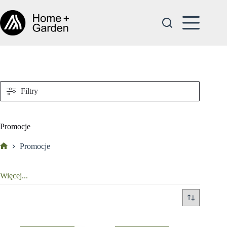
Przejdź
do
treści
Filtry
Promocje
Promocje
Strona
główna
Więcej...