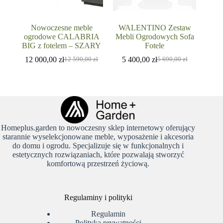
Nowoczesne meble
WALENTINO Zestaw
ogrodowe CALABRIA
Mebli Ogrodowych Sofa
BIG z fotelem – SZARY
Fotele
12 000,00
zł
5 400,00
zł
12 590,00
zł
5 690,00
zł
Pierwotna
Aktualna
Pierwotna
Aktualna
cena
cena
cena
cena
wynosiła:
wynosi:
wynosiła:
wynosi:
12
12
5
5
590,00 zł.
000,00 zł.
690,00 zł.
400,00 zł.
Homeplus.garden to nowoczesny sklep internetowy oferujący
starannie wyselekcjonowane meble, wyposażenie i akcesoria
do domu i ogrodu. Specjalizuje się w funkcjonalnych i
estetycznych rozwiązaniach, które pozwalają stworzyć
komfortową przestrzeń życiową.
Regulaminy i polityki
Regulamin
Polityka prywatności