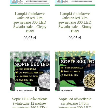
Lampki choinkowe
Lampki choinkowe
łańcuch led 30m
łańcuch led 30m
zewnętrzne 300 LED
zewnętrzne 300 LED
Światło stałe – Ciepły
Światło stałe – Zimny
Biały
Biały
98,95
zł
98,95
zł
Sople LED oświetlenie
Sople led oświetlenie
świąteczne 12 metrów
świąteczne 14 5m
zewnętrzne 560 LED z
zewnętrzne 300 LED