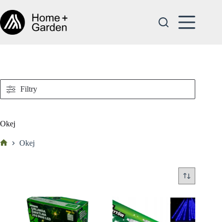
Przejdź
do
treści
Filtry
Okej
Okej
Strona
główna