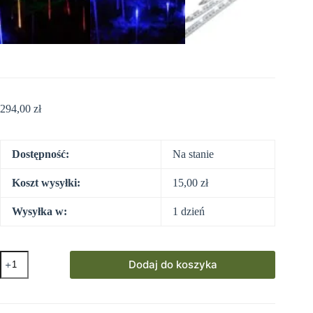
294,00
zł
Dostępność:
Na stanie
Koszt wysyłki:
15,00
zł
Wysyłka w:
1 dzień
ilość
Dodaj do koszyka
Kurtyna
świetlna
LED
efekt