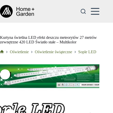
Przejdź
do
treści
Kurtyna świetlna LED efekt deszczu meteorytów 27 metrów
zewnętrzne 420 LED Światło stałe – Multikolor
Oświetlenie
Oświetlenie świąteczne
Sople LED
Strona
główna