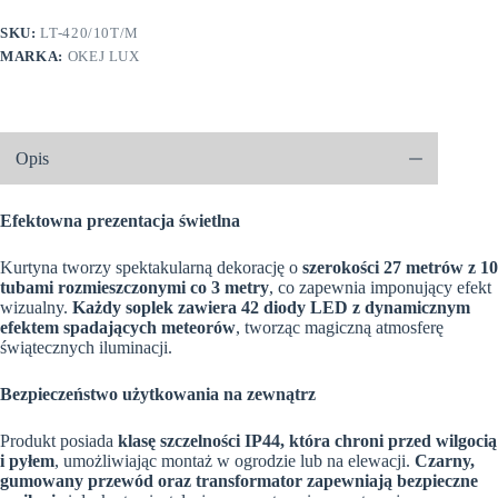
deszczu
meteorytów
SKU:
LT-420/10T/M
27
MARKA:
OKEJ LUX
metrów
zewnętrzne
420
LED
Światło
stałe
Opis
-
Multikolor
Efektowna prezentacja świetlna
Kurtyna tworzy spektakularną dekorację o
szerokości 27 metrów z 10
tubami rozmieszczonymi co 3 metry
, co zapewnia imponujący efekt
wizualny.
Każdy soplek zawiera 42 diody LED z dynamicznym
efektem spadających meteorów
, tworząc magiczną atmosferę
świątecznych iluminacji.
Bezpieczeństwo użytkowania na zewnątrz
Produkt posiada
klasę szczelności IP44, która chroni przed wilgocią
i pyłem
, umożliwiając montaż w ogrodzie lub na elewacji.
Czarny,
gumowany przewód oraz transformator zapewniają bezpieczne