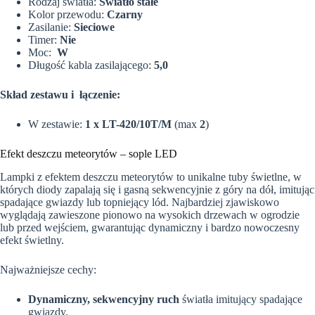
Rodzaj światła:
Światło stałe
Kolor przewodu:
Czarny
Zasilanie:
Sieciowe
Timer:
Nie
Moc:
W
Długość kabla zasilającego:
5,0
Skład zestawu i łączenie:
W zestawie:
1 x LT-420/10T/M
(max
2
)
Efekt deszczu meteorytów – sople LED
Lampki z efektem deszczu meteorytów to unikalne tuby świetlne, w
których diody zapalają się i gasną sekwencyjnie z góry na dół, imitując
spadające gwiazdy lub topniejący lód. Najbardziej zjawiskowo
wyglądają zawieszone pionowo na wysokich drzewach w ogrodzie
lub przed wejściem, gwarantując dynamiczny i bardzo nowoczesny
efekt świetlny.
Najważniejsze cechy:
Dynamiczny, sekwencyjny ruch
światła imitujący spadające
gwiazdy.