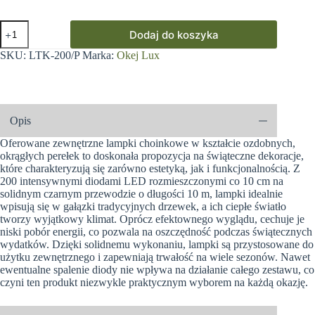
ilość
Dodaj do koszyka
Lampki
choinkowe
SKU:
LTK-200/P
Marka:
Okej Lux
lampki
perełki
19.9m
zewnętrzne
200
Opis
LED
Światło
Oferowane zewnętrzne lampki choinkowe w kształcie ozdobnych,
stałe
okrągłych perełek to doskonała propozycja na świąteczne dekoracje,
-
które charakteryzują się zarówno estetyką, jak i funkcjonalnością. Z
Zimny
Biały
200 intensywnymi diodami LED rozmieszczonymi co 10 cm na
solidnym czarnym przewodzie o długości 10 m, lampki idealnie
wpisują się w gałązki tradycyjnych drzewek, a ich ciepłe światło
tworzy wyjątkowy klimat. Oprócz efektownego wyglądu, cechuje je
niski pobór energii, co pozwala na oszczędność podczas świątecznych
wydatków. Dzięki solidnemu wykonaniu, lampki są przystosowane do
użytku zewnętrznego i zapewniają trwałość na wiele sezonów. Nawet
ewentualne spalenie diody nie wpływa na działanie całego zestawu, co
czyni ten produkt niezwykle praktycznym wyborem na każdą okazję.