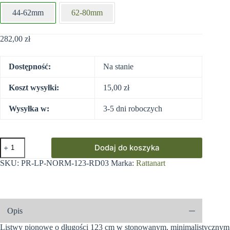
44-62mm
62-80mm
282,00
zł
Dostępność:
Na stanie
Koszt wysyłki:
15,00
zł
Wysyłka w:
3-5 dni roboczych
ilość
Dodaj do koszyka
Listwy
pionowe
SKU:
PR-LP-NORM-123-RD03
Marka:
Rattanart
do
paneli
ogrodzeniowych
-
123cm
Opis
x
250cm
Listwy pionowe o długości 123 cm w stonowanym, minimalistycznym
-