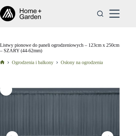
Przejdź
do
treści
Listwy pionowe do paneli ogrodzeniowych – 123cm x 250cm
– SZARY (44-62mm)
Ogrodzenia i balkony
Osłony na ogrodzenia
Strona
główna