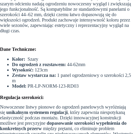
szarym odcieniu nadają ogrodzeniu nowoczesny wygląd i zwiększają
SZARY
jego funkcjonalność. Są kompatybilne ze standardowymi panelami o
(44-
62mm)
szerokości 44–62 mm, dzięki czemu łatwo dopasowują się do
większości ogrodzeń. Produkt zachowuje intensywność koloru przez
wiele sezonów, zapewniając estetyczny i reprezentacyjny wygląd na
długi czas.
Dane Techniczne:
Kolor:
Szary
Do ogrodzeń z rozstawem
:
44-62mm
Wysokość:
123cm
Zestaw wystarcza na:
1 panel ogrodzeniowy o szerokości 2,5
m
Model:
PR-LP-NORM-123-RD03
Regulacja szerokości:
Nowoczesne listwy pionowe do ogrodzeń panelowych wyróżniają
się
unikalnym systemem regulacji
, który zapewnia niespotykaną
elastyczność podczas montażu. Dzięki innowacyjnej konstrukcji
możliwe jest precyzyjne
dopasowanie szerokości wypełnienia do
konkretnych przerw
między prętami, co eliminuje problem
nieestetycznych szczelin czy niedopasowanych elementów. Występują