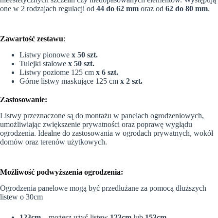
one w 2 rodzajach regulacji od
44 do 62 mm
oraz od
62 do 80 mm
.
Zawartość zestawu
:
Listwy pionowe
x 50 szt.
Tulejki stalowe
x 50 szt.
Listwy poziome 125 cm
x 6 szt.
Górne listwy maskujące 125 cm
x 2 szt.
Zastosowanie:
Listwy przeznaczone są do montażu w panelach ogrodzeniowych,
umożliwiając zwiększenie prywatności oraz poprawę wyglądu
ogrodzenia. Idealne do zastosowania w ogrodach prywatnych, wokół
domów oraz terenów użytkowych.
Możliwość podwyższenia ogrodzenia
:
Ogrodzenia panelowe mogą być przedłużane za pomocą dłuższych
listew o 30cm
123cm
– możesz użyć listew
123cm
lub
153cm