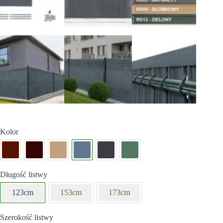
Kolor
Długość listwy
123cm
153cm
173cm
Szerokość listwy