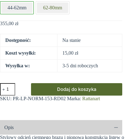
44-62mm
62-80mm
355,00
zł
Dostępność:
Na stanie
Koszt wysyłki:
15,00
zł
Wysyłka w:
3-5 dni roboczych
ilość
Dodaj do koszyka
Listwy
pionowe
SKU:
PR-LP-NORM-153-RD02
Marka:
Rattanart
do
paneli
ogrodzeniowych
-
153cm
Opis
x
250cm
Stylowy odcień ciemnego brązu i pionowa konstrukcja listew o
-