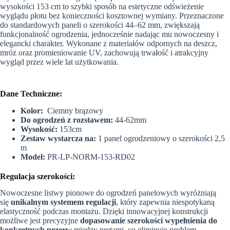
wysokości 153 cm to szybki sposób na estetyczne odświeżenie
CIEMNY
wyglądu płotu bez konieczności kosztownej wymiany. Przeznaczone
BRĄZOWY
(44-
do standardowych paneli o szerokości 44–62 mm, zwiększają
62mm)
funkcjonalność ogrodzenia, jednocześnie nadając mu nowoczesny i
elegancki charakter. Wykonane z materiałów odpornych na deszcz,
mróz oraz promieniowanie UV, zachowują trwałość i atrakcyjny
wygląd przez wiele lat użytkowania.
Dane Techniczne:
Kolor:
Ciemny brązowy
Do ogrodzeń z rozstawem
:
44-62mm
Wysokość:
153cm
Zestaw wystarcza na:
1 panel ogrodzeniowy o szerokości 2,5
m
Model:
PR-LP-NORM-153-RD02
Regulacja szerokości:
Nowoczesne listwy pionowe do ogrodzeń panelowych wyróżniają
się
unikalnym systemem regulacji
, który zapewnia niespotykaną
elastyczność podczas montażu. Dzięki innowacyjnej konstrukcji
możliwe jest precyzyjne
dopasowanie szerokości wypełnienia do
konkretnych przerw
między prętami, co eliminuje problem