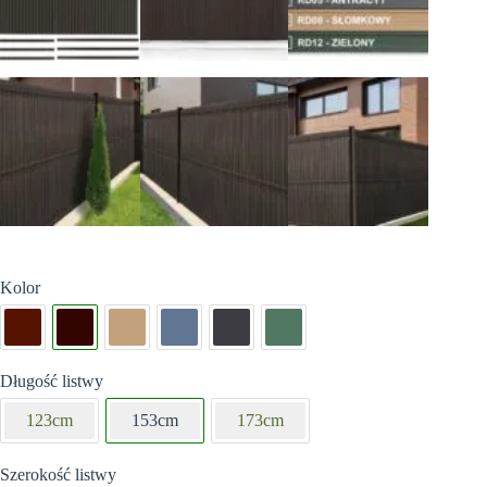
Kolor
Długość listwy
123cm
153cm
173cm
Szerokość listwy