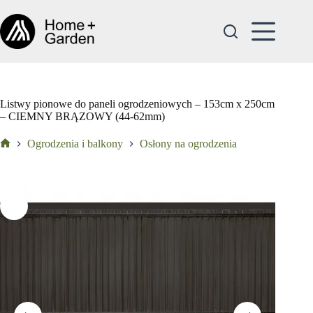
Przejdź
do
treści
Listwy pionowe do paneli ogrodzeniowych – 153cm x 250cm
– CIEMNY BRĄZOWY (44-62mm)
Ogrodzenia i balkony
Osłony na ogrodzenia
Strona
główna