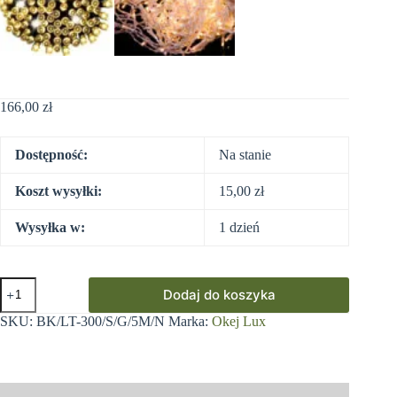
166,00
zł
Dostępność:
Na stanie
Koszt wysyłki:
15,00
zł
Wysyłka w:
1 dzień
ilość
Dodaj do koszyka
Sople
LED
SKU:
BK/LT-300/S/G/5M/N
Marka:
Okej Lux
Oświetlenie
Świąteczne
14,5m
Zewnętrzne
300