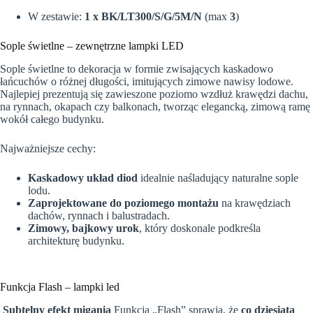
W zestawie:
1 x BK/LT300/S/G/5M/N
(max
3
)
Sople świetlne – zewnętrzne lampki LED
Sople świetlne to dekoracja w formie zwisających kaskadowo
łańcuchów o różnej długości, imitujących zimowe nawisy lodowe.
Najlepiej prezentują się zawieszone poziomo wzdłuż krawędzi dachu,
na rynnach, okapach czy balkonach, tworząc elegancką, zimową ramę
wokół całego budynku.
Najważniejsze cechy:
Kaskadowy układ diod
idealnie naśladujący naturalne sople
lodu.
Zaprojektowane do poziomego montażu
na krawędziach
dachów, rynnach i balustradach.
Zimowy, bajkowy urok
, który doskonale podkreśla
architekturę budynku.
Funkcja Flash – lampki led
Subtelny efekt migania
Funkcja „Flash” sprawia, że
co dziesiąta