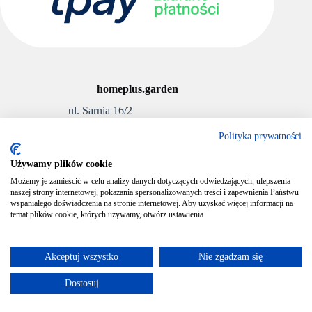
homeplus.garden
ul. Sarnia 16/2
Polityka prywatności
Wrocław 52-129, Polska
E-mail:
info@homeplus.garden
Używamy plików cookie
Telefon:
531-508-250
Możemy je zamieścić w celu analizy danych dotyczących odwiedzających, ulepszenia
Sklep prowadzony przez:
naszej strony internetowej, pokazania spersonalizowanych treści i zapewnienia Państwu
wspaniałego doświadczenia na stronie internetowej. Aby uzyskać więcej informacji na
AJH ANNA HEJNA
temat plików cookie, których używamy, otwórz ustawienia.
NIP: 8992827042
REGON: 368151159
Akceptuj wszystko
Nie zgadzam się
Copyright © 2026 homeplus.garden
Dostosuj