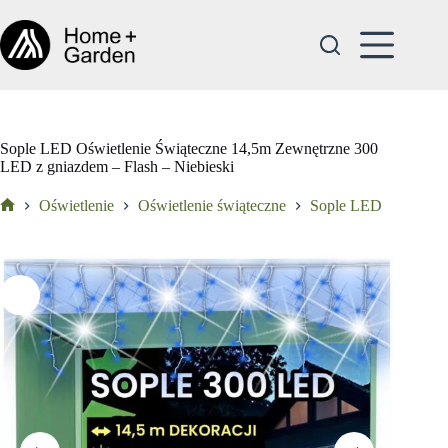
Przejdź
do
treści
Sople LED Oświetlenie Świąteczne 14,5m Zewnętrzne 300
LED z gniazdem – Flash – Niebieski
Oświetlenie
Oświetlenie świąteczne
Sople LED
Strona
główna