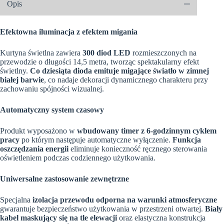
Opis
LED
z
gniazdem
-
Efektowna iluminacja z efektem migania
Flash
-
Kurtyna świetlna zawiera
300 diod LED
rozmieszczonych na
Niebieski
przewodzie o długości 14,5 metra, tworząc spektakularny efekt
świetlny.
Co dziesiąta dioda emituje migające światło w zimnej
białej barwie
, co nadaje dekoracji dynamicznego charakteru przy
zachowaniu spójności wizualnej.
Automatyczny system czasowy
Produkt wyposażono w
wbudowany timer z 6-godzinnym cyklem
pracy
po którym następuje automatyczne wyłączenie.
Funkcja
oszczędzania energii
eliminuje konieczność ręcznego sterowania
oświetleniem podczas codziennego użytkowania.
Uniwersalne zastosowanie zewnętrzne
Specjalna
izolacja przewodu odporna na warunki atmosferyczne
gwarantuje bezpieczeństwo użytkowania w przestrzeni otwartej.
Biały
kabel maskujący się na tle elewacji
oraz elastyczna konstrukcja