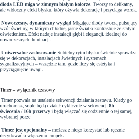
dioda LED miga w zimnym białym kolorze
. Tworzy to delikatny,
ale widoczny efekt błysku, który ożywia dekorację i przyciąga wzrok.
Nowoczesny, dynamiczny wygląd
Migające diody tworzą pulsujący
wzór świetlny, w którym chłodne, jasne światło kontrastuje ze stałym
oświetleniem. Efekt nadaje instalacji głębi i elegancji, idealnej do
nowoczesnych iluminacji.
Uniwersalne zastosowanie
Subtelny rytm błysku świetnie sprawdza
się w dekoracjach, instalacjach świetlnych i systemach
sygnalizacyjnych – wszędzie tam, gdzie liczy się estetyka i
przyciągnięcie uwagi.
Timer – wyłącznik czasowy
Timer pozwala na ustalenie sekwencji działania zestawu. Kiedy go
uruchomisz, sople będą działać cyklicznie w sekwencji
8h
świecenia
/
16h przerwy
i będą włączać się codziennie o tej samej,
wybranej porze.
Timer jest opcjonalny
– możesz z niego korzystać lub ręcznie
decydować o włączeniu lampek.