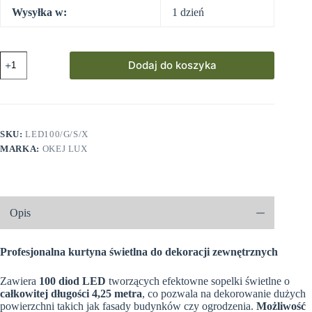
Wysyłka w:
1 dzień
ilość
Dodaj do koszyka
Sople
LED
Profesjonalne
Oświetlenie
Świąteczne
4,25m
SKU:
LED100/G/S/X
Zewnętrzne
MARKA:
OKEJ LUX
100
LED
z
gniazdem
-
Światło
Opis
stałe
-
Ciepły
Profesjonalna kurtyna świetlna do dekoracji zewnętrznych
Biały
Zawiera
100 diod LED
tworzących efektowne sopelki świetlne o
całkowitej długości 4,25 metra
, co pozwala na dekorowanie dużych
powierzchni takich jak fasady budynków czy ogrodzenia.
Możliwość