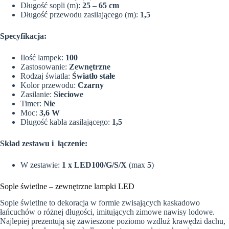
Długość sopli (m):
25 – 65 cm
Długość przewodu zasilającego (m):
1,5
Specyfikacja:
Ilość lampek:
100
Zastosowanie:
Zewnętrzne
Rodzaj światła:
Światło stałe
Kolor przewodu:
Czarny
Zasilanie:
Sieciowe
Timer:
Nie
Moc:
3,6 W
Długość kabla zasilającego:
1,5
Skład zestawu i łączenie:
W zestawie:
1 x LED100/G/S/X
(max
5
)
Sople świetlne – zewnętrzne lampki LED
Sople świetlne to dekoracja w formie zwisających kaskadowo
łańcuchów o różnej długości, imitujących zimowe nawisy lodowe.
Najlepiej prezentują się zawieszone poziomo wzdłuż krawędzi dachu,