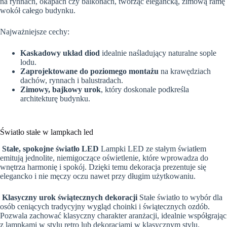
na rynnach, okapach czy balkonach, tworząc elegancką, zimową ramę
wokół całego budynku.
Najważniejsze cechy:
Kaskadowy układ diod
idealnie naśladujący naturalne sople
lodu.
Zaprojektowane do poziomego montażu
na krawędziach
dachów, rynnach i balustradach.
Zimowy, bajkowy urok
, który doskonale podkreśla
architekturę budynku.
Światło stałe w lampkach led
Stałe, spokojne światło LED
Lampki LED ze stałym światłem
emitują jednolite, niemigoczące oświetlenie, które wprowadza do
wnętrza harmonię i spokój. Dzięki temu dekoracja prezentuje się
elegancko i nie męczy oczu nawet przy długim użytkowaniu.
Klasyczny urok świątecznych dekoracji
Stałe światło to wybór dla
osób ceniących tradycyjny wygląd choinki i świątecznych ozdób.
Pozwala zachować klasyczny charakter aranżacji, idealnie współgrając
z lampkami w stylu retro lub dekoracjami w klasycznym stylu.