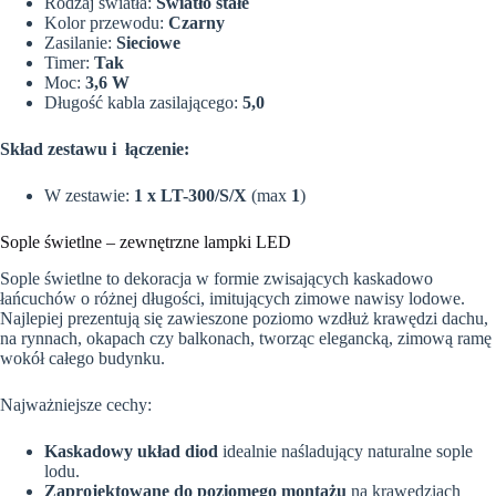
Rodzaj światła:
Światło stałe
Kolor przewodu:
Czarny
Zasilanie:
Sieciowe
Timer:
Tak
Moc:
3,6 W
Długość kabla zasilającego:
5,0
Skład zestawu i łączenie:
W zestawie:
1 x LT-300/S/X
(max
1
)
Sople świetlne – zewnętrzne lampki LED
Sople świetlne to dekoracja w formie zwisających kaskadowo
łańcuchów o różnej długości, imitujących zimowe nawisy lodowe.
Najlepiej prezentują się zawieszone poziomo wzdłuż krawędzi dachu,
na rynnach, okapach czy balkonach, tworząc elegancką, zimową ramę
wokół całego budynku.
Najważniejsze cechy:
Kaskadowy układ diod
idealnie naśladujący naturalne sople
lodu.
Zaprojektowane do poziomego montażu
na krawędziach