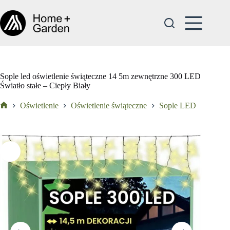
Przejdź
do
treści
Sople led oświetlenie świąteczne 14 5m zewnętrzne 300 LED
Światło stałe – Ciepły Biały
Oświetlenie
Oświetlenie świąteczne
Sople LED
Strona
główna