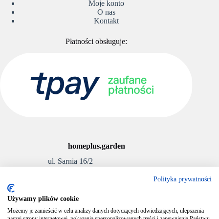
Moje konto
O nas
Kontakt
Płatności obsługuje:
homeplus.garden
ul. Sarnia 16/2
Polityka prywatności
Wrocław 52-129, Polska
E-mail:
info@homeplus.garden
Używamy plików cookie
Telefon:
531-508-250
Możemy je zamieścić w celu analizy danych dotyczących odwiedzających, ulepszenia
Sklep prowadzony przez:
naszej strony internetowej, pokazania spersonalizowanych treści i zapewnienia Państwu