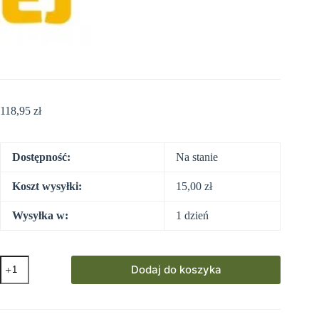
118,95
zł
Dostępność:
Na stanie
Koszt wysyłki:
15,00
zł
Wysyłka w:
1 dzień
ilość
Dodaj do koszyka
Sople
led
oświetlenie
świąteczne