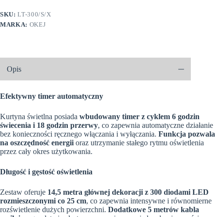
14
5m
SKU:
LT-300/S/X
zewnętrzne
MARKA:
OKEJ
300
LED
Światło
stałe
-
Ciepły
Opis
Biały
Efektywny timer automatyczny
Kurtyna świetlna posiada
wbudowany timer z cyklem 6 godzin
świecenia i 18 godzin przerwy
, co zapewnia automatyczne działanie
bez konieczności ręcznego włączania i wyłączania.
Funkcja pozwala
na oszczędność energii
oraz utrzymanie stałego rytmu oświetlenia
przez cały okres użytkowania.
Długość i gęstość oświetlenia
Zestaw oferuje
14,5 metra głównej dekoracji z 300 diodami LED
rozmieszczonymi co 25 cm
, co zapewnia intensywne i równomierne
rozświetlenie dużych powierzchni.
Dodatkowe 5 metrów kabla