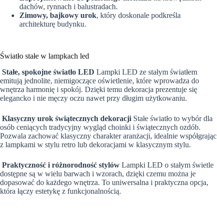
dachów, rynnach i balustradach.
Zimowy, bajkowy urok
, który doskonale podkreśla
architekturę budynku.
Światło stałe w lampkach led
Stałe, spokojne światło LED
Lampki LED ze stałym światłem
emitują jednolite, niemigoczące oświetlenie, które wprowadza do
wnętrza harmonię i spokój. Dzięki temu dekoracja prezentuje się
elegancko i nie męczy oczu nawet przy długim użytkowaniu.
Klasyczny urok świątecznych dekoracji
Stałe światło to wybór dla
osób ceniących tradycyjny wygląd choinki i świątecznych ozdób.
Pozwala zachować klasyczny charakter aranżacji, idealnie współgrając
z lampkami w stylu retro lub dekoracjami w klasycznym stylu.
Praktyczność i różnorodność stylów
Lampki LED o stałym świetle
dostępne są w wielu barwach i wzorach, dzięki czemu można je
dopasować do każdego wnętrza. To uniwersalna i praktyczna opcja,
która łączy estetykę z funkcjonalnością.